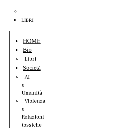
Benedettelli
Contatti
LIBRI
HOME
Bio
Libri
Società
AI
e
Umanità
Violenza
e
Relazioni
tossiche