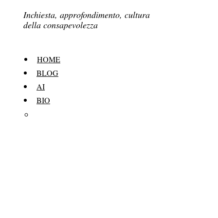
Inchiesta, approfondimento, cultura
della consapevolezza
HOME
BLOG
AI
BIO
Naif:
Anima,
Amore,
Pensiero
e
Diario
di
Barbara