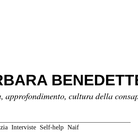
BARA BENEDETT
a, approfondimento, cultura della consa
zia
Interviste
Self-help
Naif