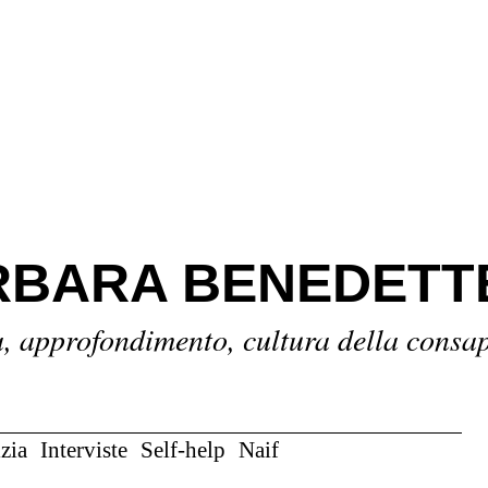
BARA BENEDETT
a, approfondimento, cultura della consa
zia
Interviste
Self-help
Naif