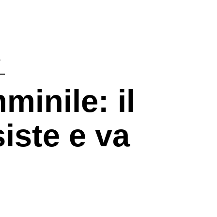
E
minile: il
iste e va