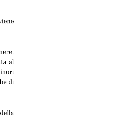
viene
nere,
ta al
inori
be di
della