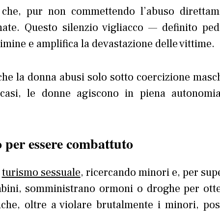
che, pur non commettendo l’abuso direttam
te. Questo silenzio vigliacco — definito pedo
imine e amplifica la devastazione delle vittime.
 che la donna abusi solo sotto coercizione masch
 casi, le donne agiscono in piena autonomi
 per essere combattuto
l
turismo sessuale
, ricercando minori e, per sup
bambini, somministrano ormoni o droghe per ott
iche, oltre a violare brutalmente i minori, po