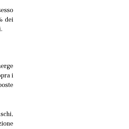
sesso
% dei
.
merge
opra i
poste
schi,
zione