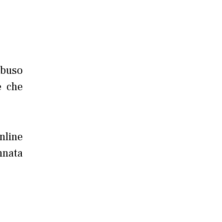
abuso
e che
nline
nnata