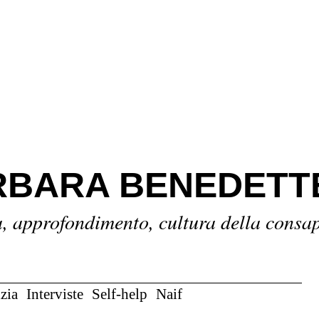
BARA BENEDETT
a, approfondimento, cultura della consa
zia
Interviste
Self-help
Naif