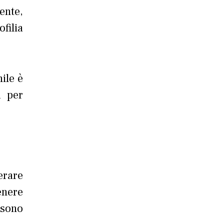
ente,
filia
ile è
a per
erare
enere
ssono