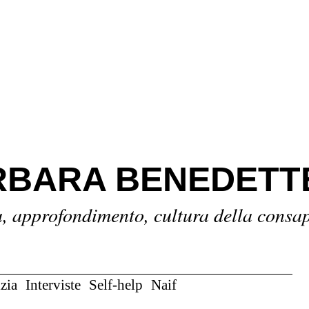
BARA BENEDETT
a, approfondimento, cultura della consa
zia
Interviste
Self-help
Naif