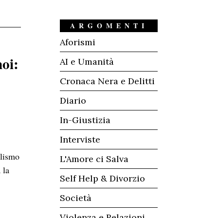
ARGOMENTI
Aforismi
oi:
AI e Umanità
Cronaca Nera e Delitti
Diario
In-Giustizia
Interviste
alismo
L'Amore ci Salva
 la
Self Help & Divorzio
Società
Violenza e Relazioni