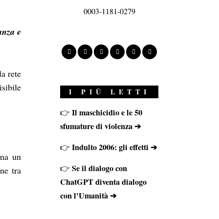
0003-1181-0279
ianza e
la rete
sibile
I PIÙ LETTI
Il maschicidio e le 50
👉
sfumature di violenza ➔
Indulto 2006: gli effetti ➔
👉
 ma un
Se il dialogo con
👉
ne tra
ChatGPT diventa dialogo
con l'Umanità ➔