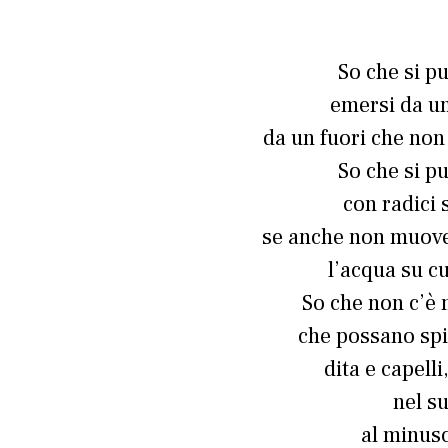
So che si p
emersi da un
da un fuori che non
So che si p
con radici 
se anche non muove 
l’acqua su cu
So che non c’è m
che possano spi
dita e capell
nel s
al minusco