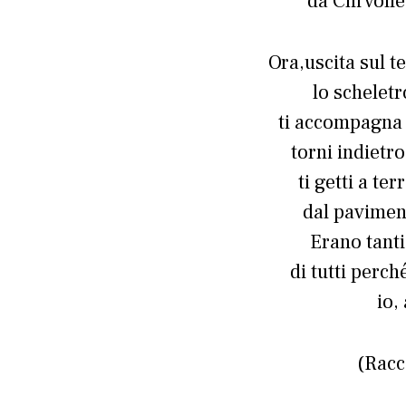
da Chi volle
Ora,uscita sul te
lo scheletr
ti accompagna 
torni indietro
ti getti a ter
dal paviment
Erano tanti
di tutti perch
io,
(Racc