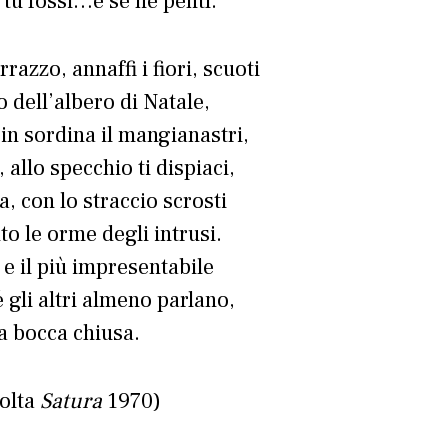
 tu fossi…e se ne pentì.
rrazzo, annaffi i fiori, scuoti
o dell’albero di Natale,
in sordina il mangianastri,
, allo specchio ti dispiaci,
ra, con lo straccio scrosti
o le orme degli intrusi.
 e il più impresentabile
é gli altri almeno parlano,
 a bocca chiusa.
olta
Satura
1970)