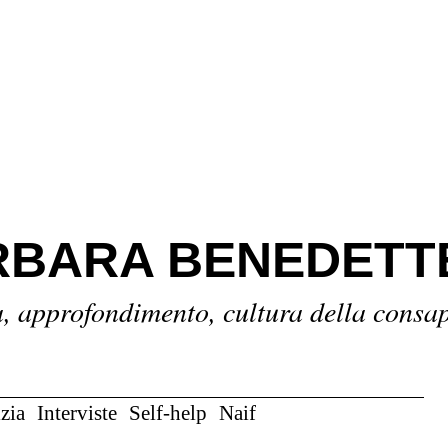
BARA BENEDETT
a, approfondimento, cultura della consa
zia
Interviste
Self-help
Naif