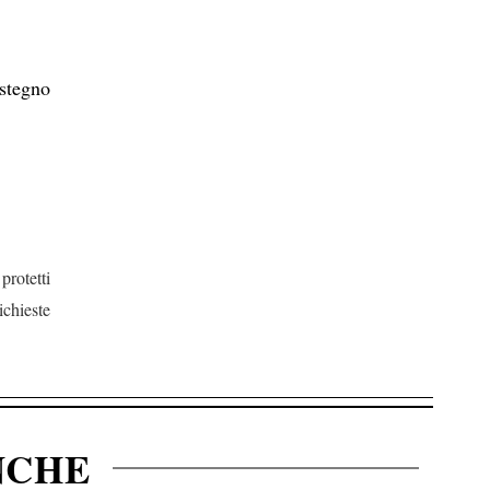
stegno
protetti
ichieste
NCHE